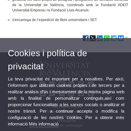
de la Universitat de València, coordinats amb la Fundació ADEIT
Universitat-Empresa i la Fundació Lluis Alcanyís.
s'encarrega de l’expedició de títols universitaris i SET.
Cookies i política de
privacitat
La teva privacitat és important per a nosaltres. Per això,
t'informem que utilitzem cookies pròpies i de tercers per a
realitzar anàlisis d'ús i mesurament de la nostra pàgina web
amb la finalitat de personalitzar continguts,així com
proporcionar funcionalitats a les xarxes socials o analitzar el
Seu Electrònica UV
nostre trànsit. Per a continuar accepta o modifica la
Tauler oficial d'anuncis UV
Pla Estratègic
configuració de les nostres cookies. Per a obtenir més
UVintegritat
informació
Més informació
Perfil de contractant