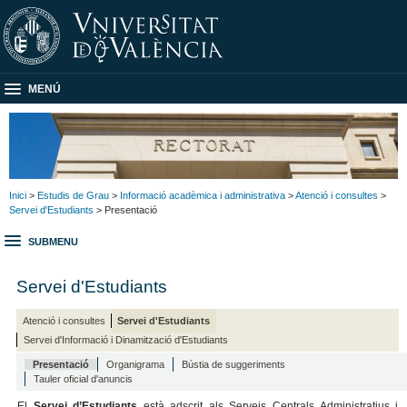
MENÚ
Inici
>
Estudis de Grau
>
Informació acadèmica i administrativa
>
Atenció i consultes
>
Servei d'Estudiants
> Presentació
SUBMENU
Servei d'Estudiants
Atenció i consultes
Servei d'Estudiants
Servei d'Informació i Dinamització d'Estudiants
Presentació
Organigrama
Bústia de suggeriments
Tauler oficial d'anuncis
El
Servei d’Estudiants
està adscrit als Serveis Centrals Administratius i