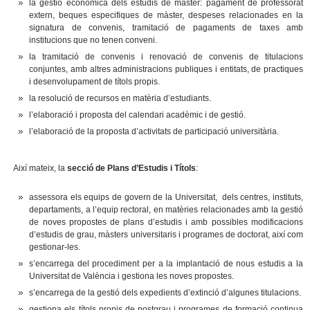
la gestió econòmica dels estudis de màster: pagament de professorat
extern, beques especifiques de màster, despeses relacionades en la
signatura de convenis, tramitació de pagaments de taxes amb
institucions que no tenen conveni.
la tramitació de convenis i renovació de convenis de titulacions
conjuntes, amb altres administracions publiques i entitats, de practiques
i desenvolupament de títols propis.
la resolució de recursos en matèria d’estudiants.
l’elaboració i proposta del calendari acadèmic i de gestió.
l’elaboració de la proposta d’activitats de participació universitària.
Així mateix, la
secció de Plans d’Estudis i Títols
:
assessora els equips de govern de la Universitat, dels centres, instituts,
departaments, a l’equip rectoral, en matèries relacionades amb la gestió
de noves propostes de plans d’estudis i amb possibles modificacions
d’estudis de grau, màsters universitaris i programes de doctorat, així com
gestionar-les.
s’encarrega del procediment per a la implantació de nous estudis a la
Universitat de València i gestiona les noves propostes.
s’encarrega de la gestió dels expedients d’extinció d’algunes titulacions.
gestiona els títols propis de postgrau i programes de formació continua